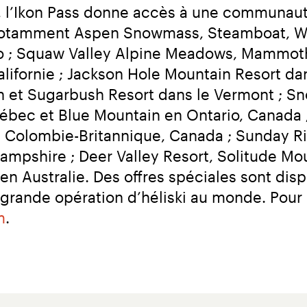
 l’Ikon Pass donne accès à une communauté
, notamment Aspen Snowmass, Steamboat, Wi
o ; Squaw Valley Alpine Meadows, Mammoth
lifornie ; Jackson Hole Mountain Resort da
ton et Sugarbush Resort dans le Vermont ; S
bec et Blue Mountain en Ontario, Canada ; 
 Colombie-Britannique, Canada ; Sunday Riv
mpshire ; Deer Valley Resort, Solitude Mou
en Australie. Des offres spéciales sont dis
rande opération d’héliski au monde. Pour pl
m
.