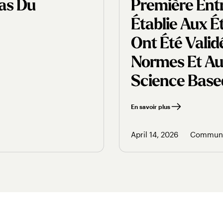
Bas Du
Première Entr
Établie Aux É
Ont Été Vali
Normes Et Aux
Science Based 
En savoir plus
April 14, 2026
Communi