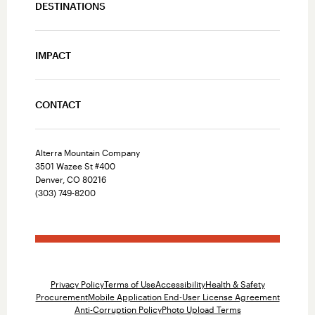
DESTINATIONS
IMPACT
CONTACT
Alterra Mountain Company
3501 Wazee St #400
Denver, CO 80216
(303) 749-8200
Privacy Policy
Terms of Use
Accessibility
Health & Safety
Procurement
Mobile Application End-User License Agreement
Anti-Corruption Policy
Photo Upload Terms