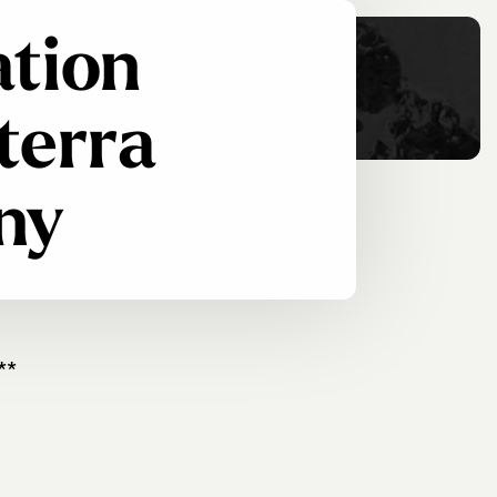
ation
terra
ny
**