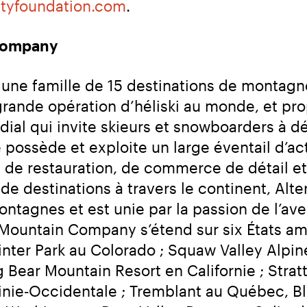
ityfoundation.com
.
 Company
une famille de 15 destinations de montag
grande opération d’héliski au monde, et prop
ial qui invite skieurs et snowboarders à dé
ossède et exploite un large éventail d’activi
de restauration, de commerce de détail et 
 de destinations à travers le continent, Al
ntagnes et est unie par la passion de l’aven
a Mountain Company s’étend sur six États amé
inter Park au Colorado ; Squaw Valley Alp
 Bear Mountain Resort en Californie ; Strat
nie‑Occidentale ; Tremblant au Québec, Blu