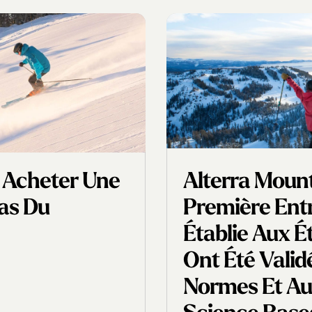
 Acheter Une
Alterra Moun
Bas Du
Première Entr
Établie Aux É
Ont Été Vali
Normes Et Aux