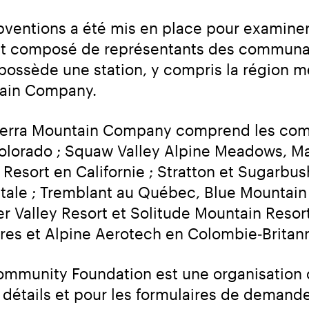
ubventions a été mis en place pour examine
st composé de représentants des communau
ossède une station, y compris la région mé
ntain Company.
Alterra Mountain Company comprend les com
Colorado ; Squaw Valley Alpine Meadows, M
Resort en Californie ; Stratton et Sugarbush
ale ; Tremblant au Québec, Blue Mountain e
r Valley Resort et Solitude Mountain Resort
es et Alpine Aerotech en Colombie‑Britan
mmunity Foundation est une organisation c
e détails et pour les formulaires de demand