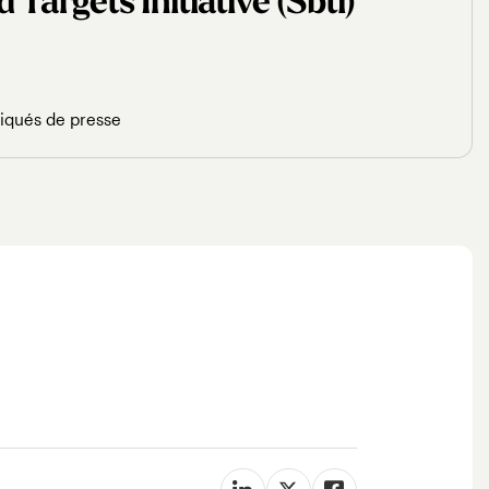
Targets Initiative (sbti)
qués de presse