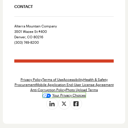
CONTACT
Alterra Mountain Company
3501 Wazee St #400
Denver, CO 80216
(303) 749-8200
Privacy Policy
Terms of Use
Accessibility
Health & Safety
Procurement
Mobile Application End-User License Agreement
Anti-Corruption Policy
Photo Upload Terms
Your Privacy Choices