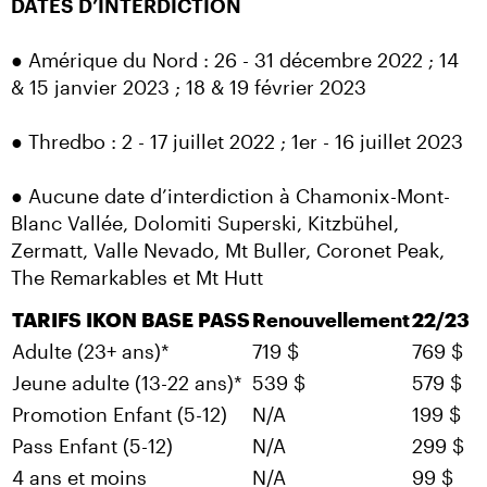
DATES D’INTERDICTION
● Amérique du Nord : 26 - 31 décembre 2022 ; 14 
& 15 janvier 2023 ; 18 & 19 février 2023
● Thredbo : 2 - 17 juillet 2022 ; 1er - 16 juillet 2023
● Aucune date d’interdiction à Chamonix-Mont-
Blanc Vallée, Dolomiti Superski, Kitzbühel, 
Zermatt, Valle Nevado, Mt Buller, Coronet Peak, 
The Remarkables et Mt Hutt
TARIFS IKON BASE PASS
Renouvellement
22/23
Adulte (23+ ans)*
719 $
769 $
Jeune adulte (13-22 ans)*
539 $
579 $
Promotion Enfant (5-12)
N/A
199 $
Pass Enfant (5-12)
N/A
299 $
4 ans et moins
N/A
99 $