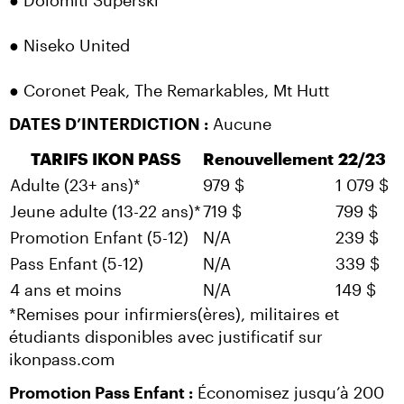
● Dolomiti Superski
● Niseko United
● Coronet Peak, The Remarkables, Mt Hutt
DATES D’INTERDICTION :
 Aucune
TARIFS IKON PASS
Renouvellement
22/23
Adulte (23+ ans)*
979 $
1 079 $
Jeune adulte (13-22 ans)*
719 $
799 $
Promotion Enfant (5-12)
N/A
239 $
Pass Enfant (5-12)
N/A
339 $
4 ans et moins
N/A
149 $
*Remises pour infirmiers(ères), militaires et 
étudiants disponibles avec justificatif sur 
ikonpass.com
Promotion Pass Enfant :
 Économisez jusqu’à 200 