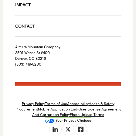
IMPACT
CONTACT
Alterra Mountain Company
3501 Wazee St #400
Denver, CO 80216
(303) 749-8200
Privacy Policy
Terms of Use
Accessibility
Health & Safety
Procurement
Mobile Application End-User License Agreement
Anti-Corruption Policy
Photo Upload Terms
Your Privacy Choices