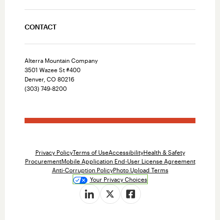
CONTACT
Alterra Mountain Company
3501 Wazee St #400
Denver, CO 80216
(303) 749-8200
Privacy Policy
Terms of Use
Accessibility
Health & Safety
Procurement
Mobile Application End-User License Agreement
Anti-Corruption Policy
Photo Upload Terms
Your Privacy Choices