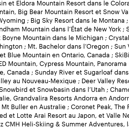
n et Eldora Mountain Resort dans le Colorad
in, Big Bear Mountain Resort et Snow Valle
yoming ; Big Sky Resort dans le Montana ; 
indham Mountain dans l’État de New York ; 
 Boyne Mountain dans le Michigan ; Crysta
ington ; Mt. Bachelor dans l’Oregon ; Sun V
et Blue Mountain en Ontario, Canada ; SkiBi
ED Mountain, Cypress Mountain, Panorama M
, Canada ; Sunday River et Sugarloaf dans
lley au Nouveau-Mexique ; Deer Valley Reso
, Snowbird et Snowbasin dans l’Utah ; Chamo
alie, Grandvalira Resorts Andorra en Andorre
 Mt Buller en Australie ; Coronet Peak, The 
d et Lotte Arai Resort au Japon, et Valle Ne
ez CMH Heli-Skiing & Summer Adventures, la