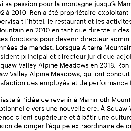
ivi sa passion pour la montagne jusqu’à Mam
2 à 2010, Ron a été propriétaire-exploitant 
rvisait l’hôtel, le restaurant et les activit
untain en 2010 en tant que directeur des a
ses fonctions pour devenir directeur administ
années de mandat. Lorsque Alterra Mountai
ident principal et directeur juridique adjo
Squaw Valley Alpine Meadows en 2018. Ron a 
aw Valley Alpine Meadows, qui ont conduit 
atisfaction des employés et de performance 
iaste à l’idée de revenir à Mammoth Mounta
tionnelle vers une nouvelle ère. À Squaw V
ence client supérieure et à bâtir une culture 
asion de diriger l’équipe extraordinaire de