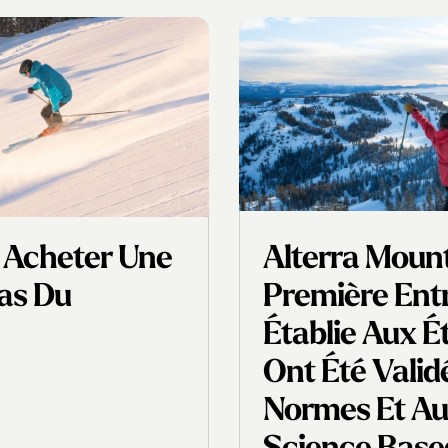
 Acheter Une
Alterra Moun
Bas Du
Première Entr
Établie Aux É
Ont Été Vali
Normes Et Aux