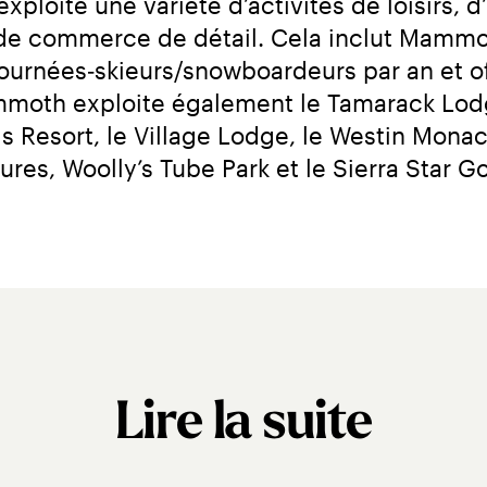
oite une variété d’activités de loisirs, d
 de commerce de détail. Cela inclut Mammot
journées‑skieurs/snowboardeurs par an et of
mmoth exploite également le Tamarack Lod
gs Resort, le Village Lodge, le Westin Mona
, Woolly’s Tube Park et le Sierra Star Go
Lire la suite