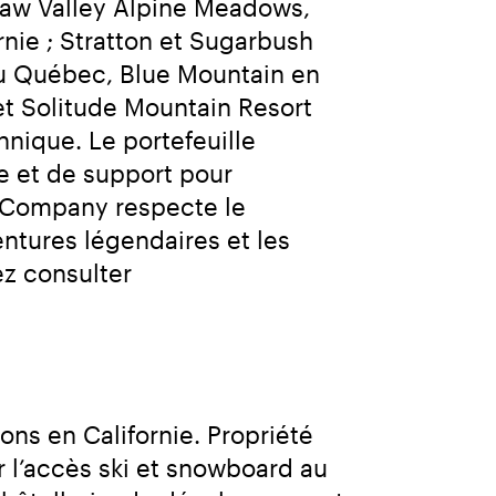
uaw Valley Alpine Meadows, 
ie ; Stratton et Sugarbush 
u Québec, Blue Mountain en 
et Solitude Mountain Resort 
ique. Le portefeuille 
et de support pour 
 Company respecte le 
ntures légendaires et les 
souvenirs durables qu’elles offrent à tous. Pour plus d’informations, veuillez consulter 
s en Californie. Propriété 
l’accès ski et snowboard au 