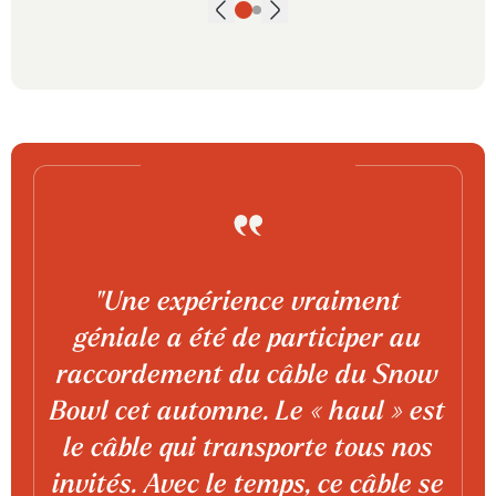
Go to slide
Go to slide
1
2
Previous slide
"Une expérience vraiment
géniale a été de participer au
raccordement du câble du Snow
Bowl cet automne. Le « haul » est
le câble qui transporte tous nos
invités. Avec le temps, ce câble se