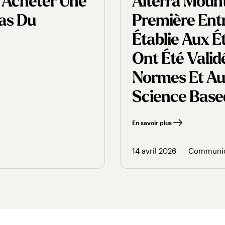
 Acheter Une
Alterra Moun
Bas Du
Première Entr
Établie Aux É
Ont Été Vali
Normes Et Aux
Science Based 
En savoir plus
14 avril 2026
Communiq