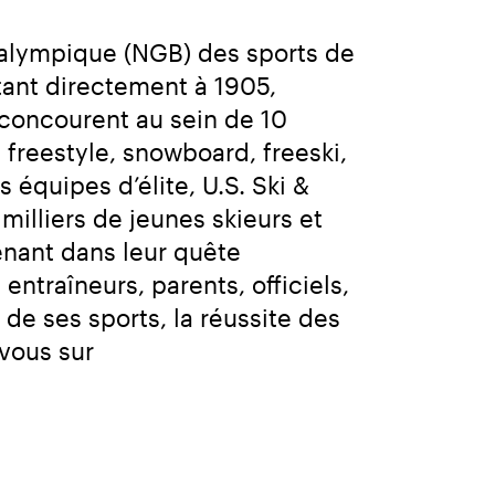
ralympique (NGB) des sports de 
tant directement à 1905, 
 concourent au sein de 10 
 freestyle, snowboard, freeski, 
équipes d’élite, U.S. Ski & 
illiers de jeunes skieurs et 
nant dans leur quête 
ntraîneurs, parents, officiels, 
e ses sports, la réussite des 
athlètes et la valeur de l’esprit d’équipe. Pour plus d’informations, rendez-vous sur 