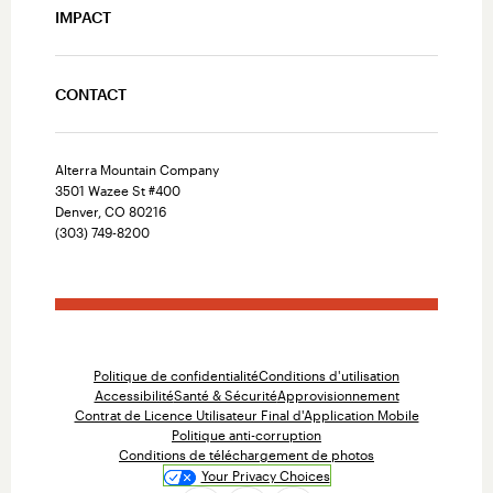
IMPACT
CONTACT
Alterra Mountain Company
3501 Wazee St #400
Denver, CO 80216
(303) 749-8200
Politique de confidentialité
Conditions d'utilisation
Accessibilité
Santé & Sécurité
Approvisionnement
Contrat de Licence Utilisateur Final d'Application Mobile
Politique anti-corruption
Conditions de téléchargement de photos
Your Privacy Choices