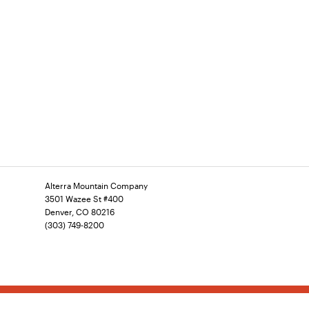
Alterra Mountain Company
3501 Wazee St #400
Denver, CO 80216
(303) 749-8200