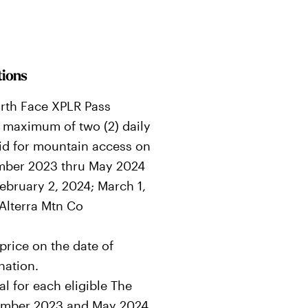
tions
orth Face XPLR Pass
 maximum of two (2) daily
valid for mountain access on
ember 2023 thru May 2024
February 2, 2024; March 1,
 Alterra Mtn Co
 price on the date of
nation.
al for each eligible The
ember 2023 and May 2024.