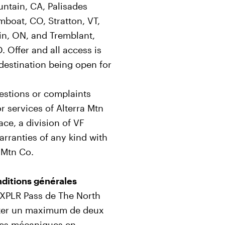
ntain, CA, Palisades
boat, CO, Stratton, VT,
in, ON, and Tremblant,
D. Offer and all access is
 destination being open for
uestions or complaints
r services of Alterra Mtn
ace, a division of VF
rranties of any kind with
a Mtn Co.
ditions générales
 XPLR Pass de The North
heter un maximum de deux
tées mécaniques en