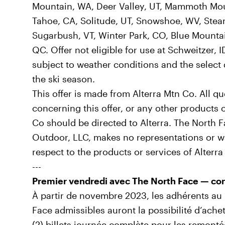
Mountain, WA, Deer Valley, UT, Mammoth Mou
Tahoe, CA, Solitude, UT, Snowshoe, WV, Steam
Sugarbush, VT, Winter Park, CO, Blue Mounta
QC. Offer not eligible for use at Schweitzer, I
subject to weather conditions and the select
the ski season.
This offer is made from Alterra Mtn Co. All q
concerning this offer, or any other products o
Co should be directed to Alterra. The North F
Outdoor, LLC, makes no representations or wa
respect to the products or services of Alterr
---
Premier vendredi avec The North Face — con
À partir de novembre 2023, les adhérents au
Face admissibles auront la possibilité d’ac
(2) billets journée complète pour les remon