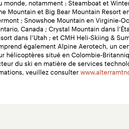
au monde, notamment : Steamboat et Winter 
 Mountain et Big Bear Mountain Resort en C
ermont ; Snowshoe Mountain en Virginie-Occ
ario, Canada ; Crystal Mountain dans l’Éta
esort dans l’Utah ; et CMH Heli-Skiing & 
comprend également Alpine Aerotech, un cen
 hélicoptères situé en Colombie-Britanniqu
cteur du ski en matière de services techno
mations, veuillez consulter 
www.alterramtn